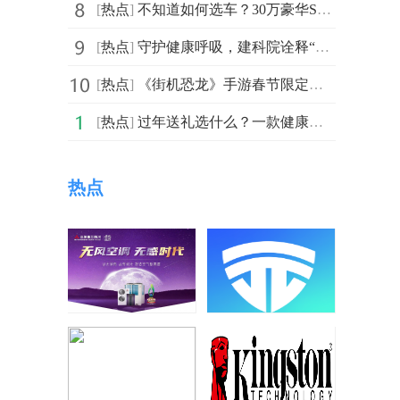
[
热点
]
不知道如何选车？30万豪华SUV就选凯迪拉克XT5！
[
热点
]
守护健康呼吸，建科院诠释“治愈型”办公室空气管控哲学
[
热点
]
《街机恐龙》手游春节限定微信红包封面来袭
[
热点
]
过年送礼选什么？一款健康智能的加湿器助你选到满意年货
热点