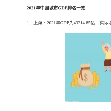
2021
年中国城市
GDP
排名一览
1
、上海：
2021
年
GDP
为
43214.85
亿，实际