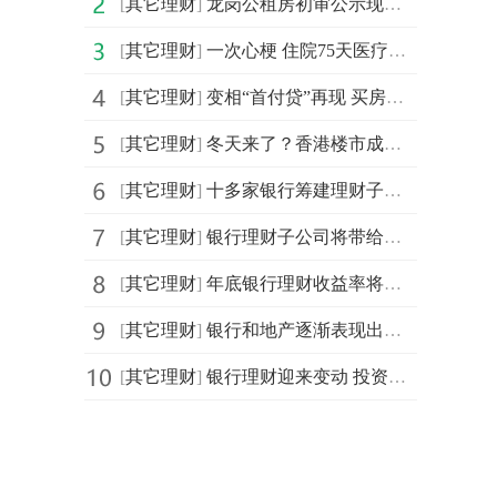
[
其它理财
]
龙岗公租房初审公示现乌龙！官方回应来了
[
其它理财
]
一次心梗 住院75天医疗费总共167万？教你理财
[
其它理财
]
变相“首付贷”再现 买房人千万要小心
[
其它理财
]
冬天来了？香港楼市成交暴跌一半！还有这些地方
[
其它理财
]
十多家银行筹建理财子公司 未来面临三大挑战
[
其它理财
]
银行理财子公司将带给你的理财发生几大变化
[
其它理财
]
年底银行理财收益率将有小幅度的回升
[
其它理财
]
银行和地产逐渐表现出长期投资价值
[
其它理财
]
银行理财迎来变动 投资者该怎么买?