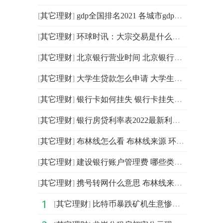
[
其它理财
]
gdp全国排名2021 各城市gdp排名一览 精彩看点
[
其它理财
]
环球时讯：大宗交易是什么意思 大宗交易的注意事项
[
其它理财
]
北京银行营业时间 北京银行客服电话是多少-当前速讯
[
其它理财
]
大学生贷款怎么申请 大学生贷款申请条件及流程
[
其它理财
]
银行卡如何挂失 银行卡挂失补领要多长时间 环球速讯
[
其它理财
]
银行房贷利率表2022最新利率 各银行房贷利率一览
[
其它理财
]
布林线怎么看 布林线来源 环球播资讯
[
其它理财
]
建设银行账户管理费 哪些类型账户可免收年费和小额账户
[
其它理财
]
携号转网什么意思 布林线来源 环球微头条
[
其它理财
]
比特币暴跌矿机生意惨淡 一荣俱荣一损俱损