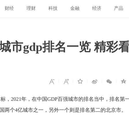
财经
理财
科技
金融
经济
产品
 各城市gdp排名一览 精彩
指标，
2021
年，在
中国
GDP
百强城市
的排名当
中，排名第
国两个
4
亿城市之一，另外一个则是排名第二的北京市。