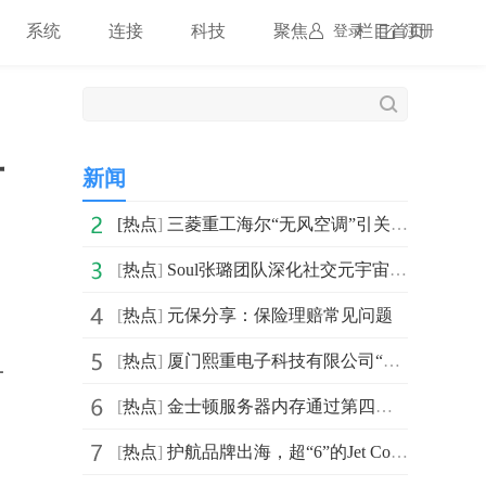
系统
连接
科技
聚焦
栏目首页
登录
注册
看
新闻
[
热点
]
三菱重工海尔“无风空调”引关注，黑科技受热捧!
[
热点
]
Soul张璐团队深化社交元宇宙安全举措 防护精准让用户安
[
热点
]
元保分享：保险理赔常见问题
[
热点
]
厦门熙重电子科技有限公司“互联网+物联网”助力智慧城市
一
[
热点
]
金士顿服务器内存通过第四代至强可扩展处理器认证
[
热点
]
护航品牌出海，超“6”的Jet Commerce六周年征程