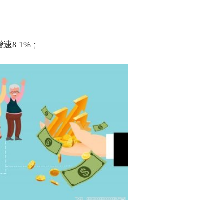
增速
8.1%
；